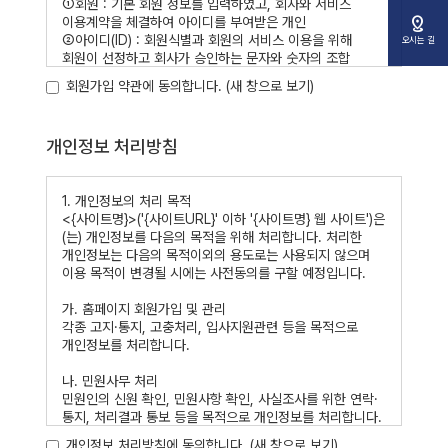
①회원 : 기본 회원 정보를 입력하였고, 회사와 서비스
distance
이용계약을 체결하여 아이디를 부여받은 개인
②아이디(ID) : 회원식별과 회원의 서비스 이용을 위해
오시는 길
회원이 선정하고 회사가 승인하는 문자와 숫자의 조합
③비밀번호(Password) : 회원이 통신상의 자신의 비밀을
회원가입 약관에 동의합니다.
(새 창으로 보기)
보호하기 위해 선정한 문자와 숫자의 조합
④해지 : 회사 또는 회원에 의한 이용계약의 종료
개인정보 처리방침
제 3 조 (약관의 공시 및 효력과 변경)
①본 약관은 회원가입 화면에 게시하여 공시하며 회사는
사정변경 및 영업상 중요한 사유가 있을 경우 약관을 변경할
1. 개인정보의 처리 목적
수 있으며 변경된 약관은 공지사항을 통해 공시한다
<{사이트명}>('{사이트URL}' 이하 '{사이트명} 웹 사이트')은
②본 약관 및 차후 회사사정에 따라 변경된 약관은
(는) 개인정보를 다음의 목적을 위해 처리합니다. 처리한
이용자에게 공시함으로써 효력을 발생한다.
개인정보는 다음의 목적이외의 용도로는 사용되지 않으며
이용 목적이 변경될 시에는 사전동의를 구할 예정입니다.
제 4 조 (약관 외 준칙)
본 약관에 명시되지 않은 사항이 전기통신기본법,
가. 홈페이지 회원가입 및 관리
전기통신사업법, 정보통신촉진법, ‘전자상거래등에서의
각종 고지·통지, 고충처리, 입사지원관련 등을 목적으로
소비자 보호에 관한 법률’, ‘약관의 규제에관한법률’,
개인정보를 처리합니다.
‘전자거래기본법’, ‘전자서명법’, ‘정보통신망 이용촉진등에
관한 법률’, ‘소비자보호법’ 등 기타 관계 법령에 규정되어
나. 민원사무 처리
있을 경우에는 그 규정을 따르도록 한다.
민원인의 신원 확인, 민원사항 확인, 사실조사를 위한 연락·
통지, 처리결과 통보 등을 목적으로 개인정보를 처리합니다.
제 2 장 이용계약
개인정보 처리방침에 동의합니다.
(새 창으로 보기)