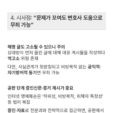
4. 시사점:
“문제가 꼬여도 변호사 도움으로
무죄 가능”
해명 글도 고소될 수 있으니 주의
상대방이 먼저 올린 글에 대해 대응 게시물을 작성하다
역고소
위험 존재
다만, 사실관계가 뒷받침되고 비방목적 없는
공익적‧
자기방어적 동기
면 무죄 가능
공판 단계 증인신문‧증거 제시가 중요
인터넷 명예훼손은 ‘허위성, 비방목적, 피해자 특정성’
등 법리 복잡
증인·자료
로 전문과와 전략적으로 접근하면, 공판에서