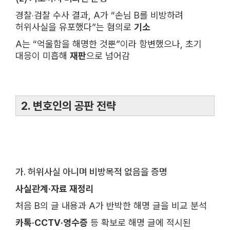
경찰‧검찰 수사 결과, A가 “손님 B를 비방하려
허위사실을 유포했다”는 혐의로
기소
A는 “억울함을 해명한 것뿐”이라 항변했으나, 초기
대응이 미흡해
재판
으로 넘어감
2. 변호인의 공판 전략
가. 허위사실 아니며 비방목적 없음을 증명
사실관계·자료 재정리
처음 B의 글 내용과 A가 반박한 해명 글을 비교 분석
카톡‧CCTV‧영수증
등 확보로 해명 글에 적시된