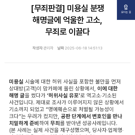
[무죄판결] 미용실 분쟁
distance
오시는 길
해명글에 억울한 고소,
무죄로 이끌다
작성자
관리자
날짜
2025-06-18 14:51:13
미용실
시술에 대한 허위 사실을 포함한 불만을 먼저
상대방(고객)이 맘카페에 올린 상황에서,
이에 대한
해명 글
을 썼다가
‘허위사실 유포’
로 역고소‧기소된
사건입니다. 제대로 조사가 이루어지지 않은 상황에서
기소까지 되었고 “명예훼손으로 처벌될 가능성이
크다”는 우려가 컸지만,
공판 단계에서 변호인을 만나
치밀하게 준비
하여
무죄
를 받아낸 성공사례입니다.
(본 사례는 실제 사건을 재구성했으며, 당사자‧업체명‧