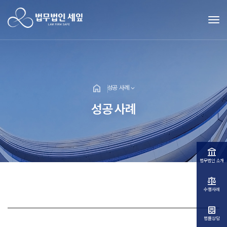
Tog
home
expand_more
성공 사례
성공 사례
account_balance
법무법인 소개
balance
수행사례
inbox_text
법률상담