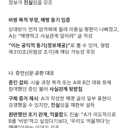
정보가
진실
임을 강조
비방 목적 부정, 해명 동기 입증
상대방이 먼저 맘카페에 올려 미용실 평판이 나빠졌고,
A는 “해명하고 사실관계 알리려” 글 작성
“이는 공익적 동기(정보제공)”
로 볼 수 있어, 형법
제310조(위법성 조각)에 해당 가능성 주장
나. 증인신문·공판 대응
증인 섭외
: 시술 과정 목격 또는 A와 B간 대화 등에
참여했던 증인 불러
사실관계 뒷받침
구체 증거 제시
: A가 작성한 해명 글의 일부 표현이
강경했을 수 있지만,
진실
임을 재판부 설득
원만했던 초기 관계, 억울함
도 진술: “A가 의도적으로
B를 ‘비방’하고 싶었다기보다, ‘우리도 억울하다’는
해명”이라는 이야기 강조